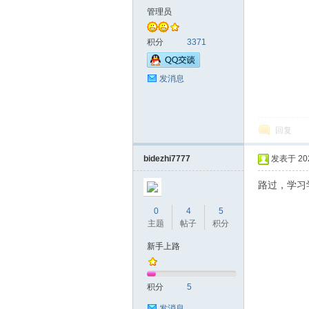
区
管理员
积分
3371
发消息
回复
论
bidezhi7777
发表于 2020
路过，学习
0
4
5
主题
帖子
积分
新手上路
坛
积分
5
发消息