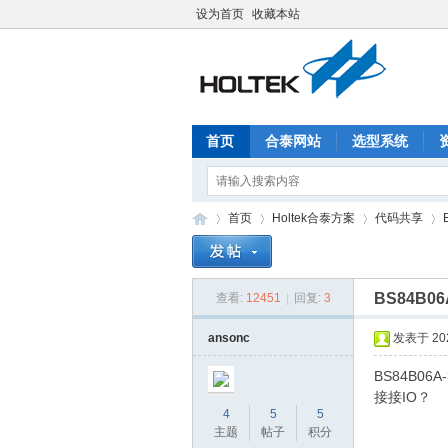
设为首页
收藏本站
首页
合泰网站
选型系统
首页
Holtek合泰方案
代码共享
BS84B0
查看:
12451
|
回复:
3
合
»
›
›
›
ansonc
发表于 2020
BS84B06
接接IO？
4
5
5
主题
帖子
积分