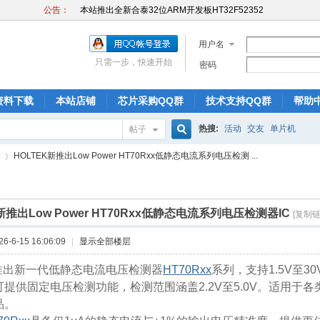
公告：
本站推出全新合泰32位ARM开发板HT32F52352
本站推出全新合泰开发板,帮助初学者快速入门！
本站推出全新合泰32位ARM开发板HT32F52352
用户名
本站推出全新合泰开发板,帮助初学者快速入门！
只需一步，快速开始
密码
本站推出全新合泰32位ARM开发板HT32F52352
资料下载
本站店铺
芯片采购QQ群
技术支持QQ群
帮助
热搜:
活动
交友
单片机
帖子
搜
HOLTEK新推出Low Power HT70Rxx低静态电流系列电压检测 ...
索
新推出Low Power HT70Rxx低静态电流系列电压检测器IC
[复制链
›
-6-15 16:06:09
|
显示全部楼层
k新推出新一代低静态电流电压检测器
HT70Rxx
系列，支持1.5V至3
提供固定电压检测功能，检测范围涵盖2.2V至5.0V。适用于
品。