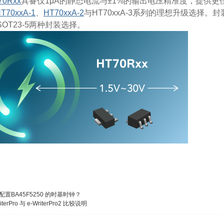
70Rxx
具备仅1μA的静态电流与±1%的输出电压精准度，提供更
T70xxA-1
、
HT70xxA-2
与HT70xxA-3系列的理想升级选择。
SOT23-5两种封装选择。
配置BA45F5250 的时基时钟？
iterPro 与 e-WriterPro2 比较说明